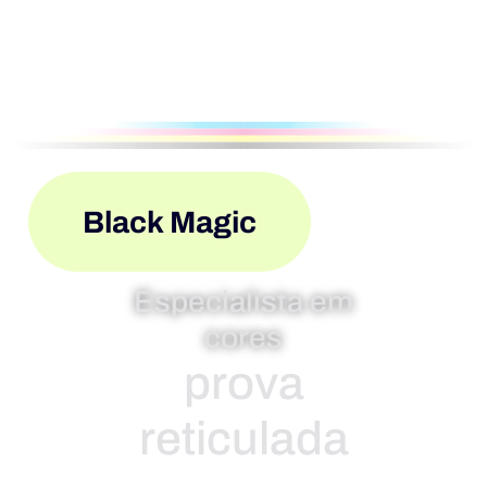
Black Magic
Especialista em
g
cores
Independentemente da forma como imprime, a Alphasonics
Americas tem uma solução de limpeza anilox ultra-sónica.
Seja qual for o processo de impressão utilizado em suas